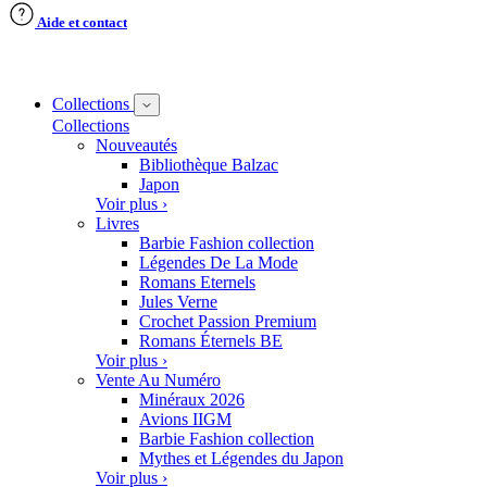
Aide et contact
Collections
Collections
Nouveautés
Bibliothèque Balzac
Japon
Voir plus ›
Livres
Barbie Fashion collection
Légendes De La Mode
Romans Eternels
Jules Verne
Crochet Passion Premium
Romans Éternels BE
Voir plus ›
Vente Au Numéro
Minéraux 2026
Avions IIGM
Barbie Fashion collection
Mythes et Légendes du Japon
Voir plus ›