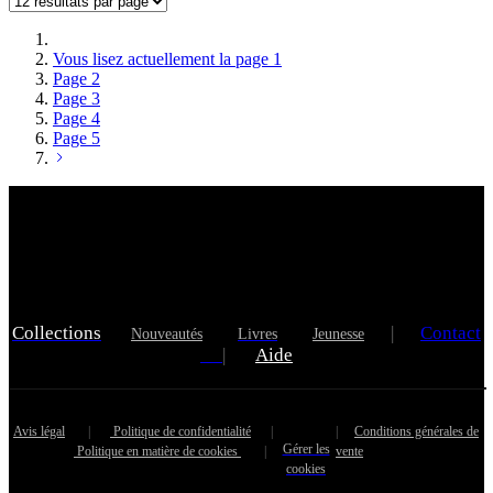
Vous lisez actuellement la page
1
Page
2
Page
3
Page
4
Page
5
Collections
|
Contact
Nouveautés
Livres
Jeunesse
|
Aide
Avis légal
|
Politique de confidentialité
|
|
Conditions générales de
Gérer les
Politique en matière de cookies
|
vente
cookies