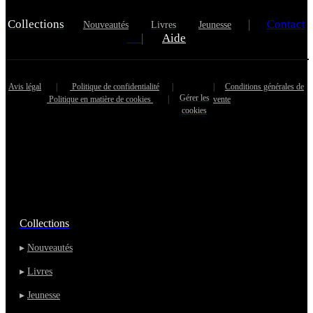
Collections
|
Contact
Nouveautés
Livres
Jeunesse
|
Aide
Avis légal
|
Politique de confidentialité
|
|
Conditions générales de
Gérer les
Politique en matière de cookies
|
vente
cookies
Collections
▸
Nouveautés
▸
Livres
▸
Jeunesse