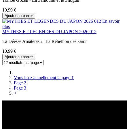
Tomoe Gozen - La Samouraï et le Shōgun
10,99 €
Ajouter au panier
En savoir
plus
MYTHES ET LEGENDES DU JAPON 2026 012
La Déesse Amaterasu - La Rébellion des kami
10,99 €
Ajouter au panier
Vous lisez actuellement la page
1
Page
2
Page
3