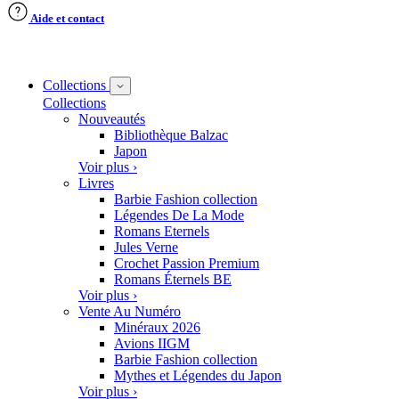
Aide et contact
Collections
Collections
Nouveautés
Bibliothèque Balzac
Japon
Voir plus ›
Livres
Barbie Fashion collection
Légendes De La Mode
Romans Eternels
Jules Verne
Crochet Passion Premium
Romans Éternels BE
Voir plus ›
Vente Au Numéro
Minéraux 2026
Avions IIGM
Barbie Fashion collection
Mythes et Légendes du Japon
Voir plus ›