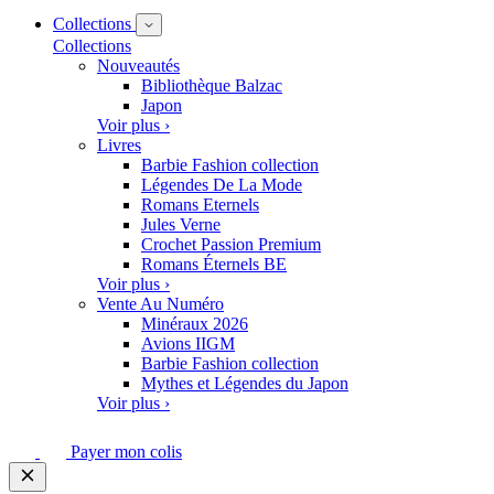
Collections
Collections
Nouveautés
Bibliothèque Balzac
Japon
Voir plus ›
Livres
Barbie Fashion collection
Légendes De La Mode
Romans Eternels
Jules Verne
Crochet Passion Premium
Romans Éternels BE
Voir plus ›
Vente Au Numéro
Minéraux 2026
Avions IIGM
Barbie Fashion collection
Mythes et Légendes du Japon
Voir plus ›
Payer mon colis