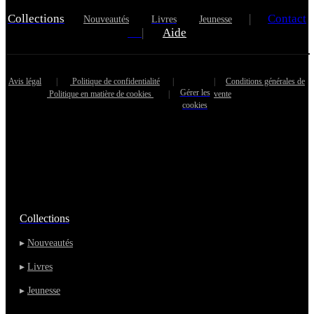
Collections
|
Contact
Nouveautés
Livres
Jeunesse
|
Aide
Avis légal
|
Politique de confidentialité
|
|
Conditions générales de
Gérer les
Politique en matière de cookies
|
vente
cookies
Collections
▸
Nouveautés
▸
Livres
▸
Jeunesse