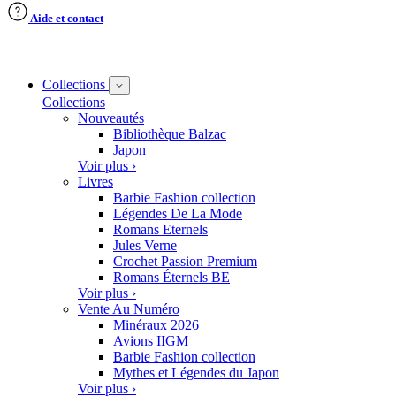
Aide et contact
Collections
Collections
Nouveautés
Bibliothèque Balzac
Japon
Voir plus ›
Livres
Barbie Fashion collection
Légendes De La Mode
Romans Eternels
Jules Verne
Crochet Passion Premium
Romans Éternels BE
Voir plus ›
Vente Au Numéro
Minéraux 2026
Avions IIGM
Barbie Fashion collection
Mythes et Légendes du Japon
Voir plus ›