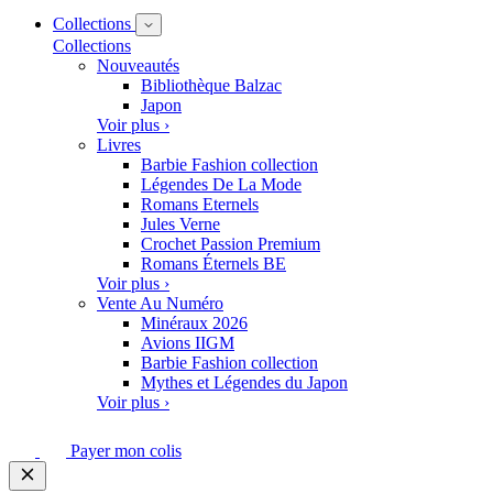
Collections
Collections
Nouveautés
Bibliothèque Balzac
Japon
Voir plus ›
Livres
Barbie Fashion collection
Légendes De La Mode
Romans Eternels
Jules Verne
Crochet Passion Premium
Romans Éternels BE
Voir plus ›
Vente Au Numéro
Minéraux 2026
Avions IIGM
Barbie Fashion collection
Mythes et Légendes du Japon
Voir plus ›
Payer mon colis