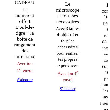
CADEAU
Le
1
Le
microscope
com
numéro 3
et tous ses
10
offert
accessoires
pré
L’œil-de-
Avec 3 tailles
F
tigre + la
d’objectif et
nou
boîte de
tous les
déco
rangement
accessoires
incr
des
pour réaliser
ave
minéraux
tes propres
col
Avec ton
expériences.
comp
er
1
envoi
e
10
Avec ton 4
pré
envoi
S'abonner
pour 
S'abonner
les 
invi
l’oeil
nat