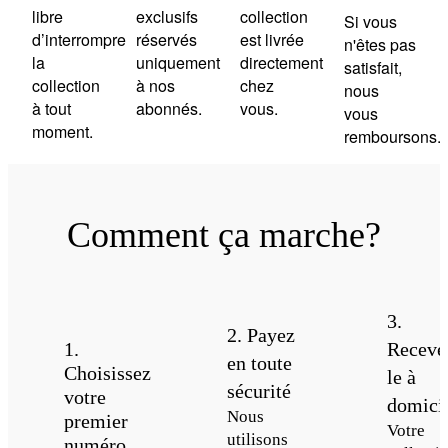
libre
exclusifs
collection
Si vous
d’interrompre
réservés
est livrée
n'êtes pas
la
uniquement
directement
satisfait,
collection
à nos
chez
nous
à tout
abonnés.
vous.
vous
moment.
remboursons.
Comment ça marche?
3.
2. Payez
Receve
1.
en toute
Choisissez
le à
sécurité
votre
domici
Nous
premier
Votre
utilisons
numéro