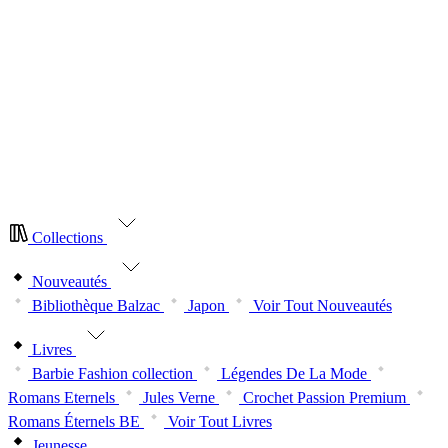
NOUVEAUTÉ
| La nouvelle collection Japon est arrivée.
Abonnez-vous dès maintenant!
NOUVEAUTÉ
| La nouvelle collection Balzac est arrivée.
Abonnez-vous dès aujourd’hui!
NOUVEAUTÉ
| La nouvelle collection Japon est arrivée.
Abonnez-vous dès maintenant!
NOUVEAUTÉ
| La nouvelle collection Balzac est arrivée.
Abonnez-vous dès aujourd’hui!
Collections
Nouveautés
Bibliothèque Balzac
Japon
Voir Tout Nouveautés
Livres
Barbie Fashion collection
Légendes De La Mode
Romans Eternels
Jules Verne
Crochet Passion Premium
Romans Éternels BE
Voir Tout Livres
Jeunesse