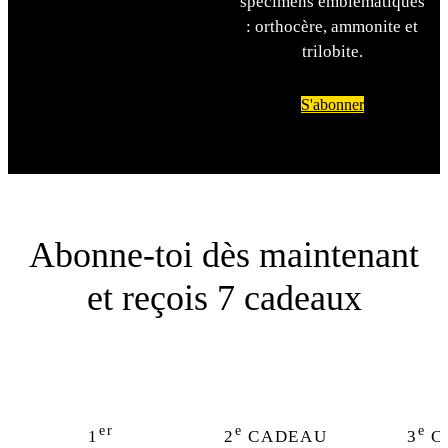
spécimens emblématiques
: orthocère, ammonite et
trilobite.
S'abonner
Abonne-toi dès maintenant
et reçois 7 cadeaux
er
e
e
1
2
CADEAU
3
C