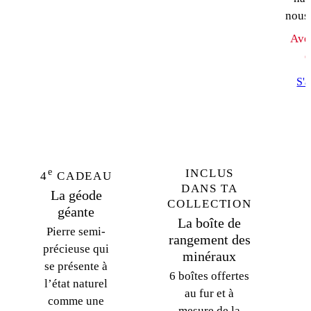
nous 
Ave
e
S'
e
INCLUS
4
CADEAU
DANS TA
La géode
COLLECTION
géante
La boîte de
Pierre semi-
rangement des
précieuse qui
minéraux
se présente à
6 boîtes offertes
l’état naturel
au fur et à
comme une
mesure de la