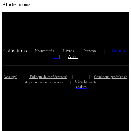
Afficher moins
Collections
|
Contact
Nouveautés
Livres
Jeunesse
|
Aide
Avis légal
|
Politique de confidentialité
|
|
Conditions générales de
Gérer les
Politique en matière de cookies
|
vente
cookies