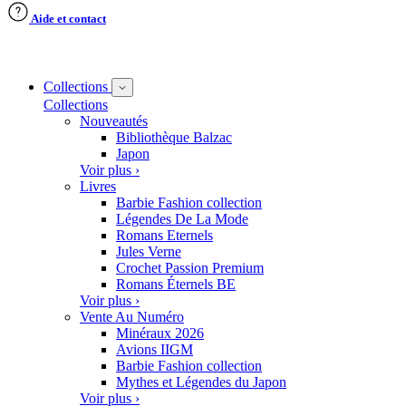
Aide et contact
Collections
Collections
Nouveautés
Bibliothèque Balzac
Japon
Voir plus ›
Livres
Barbie Fashion collection
Légendes De La Mode
Romans Eternels
Jules Verne
Crochet Passion Premium
Romans Éternels BE
Voir plus ›
Vente Au Numéro
Minéraux 2026
Avions IIGM
Barbie Fashion collection
Mythes et Légendes du Japon
Voir plus ›