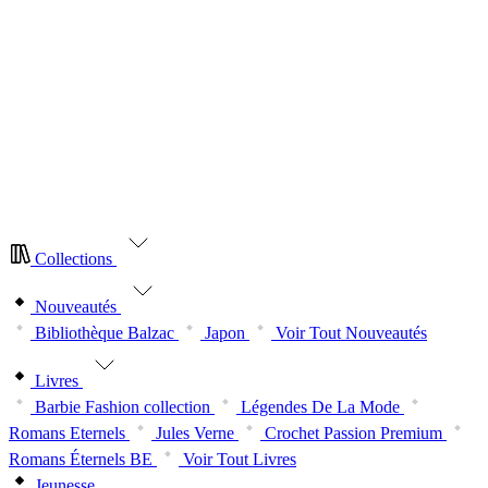
NOUVEAUTÉ
| La nouvelle collection Japon est arrivée.
Abonnez-vous dès maintenant!
NOUVEAUTÉ
| La nouvelle collection Balzac est arrivée.
Abonnez-vous dès aujourd’hui!
NOUVEAUTÉ
| La nouvelle collection Japon est arrivée.
Abonnez-vous dès maintenant!
NOUVEAUTÉ
| La nouvelle collection Balzac est arrivée.
Abonnez-vous dès aujourd’hui!
Collections
Nouveautés
Bibliothèque Balzac
Japon
Voir Tout Nouveautés
Livres
Barbie Fashion collection
Légendes De La Mode
Romans Eternels
Jules Verne
Crochet Passion Premium
Romans Éternels BE
Voir Tout Livres
Jeunesse