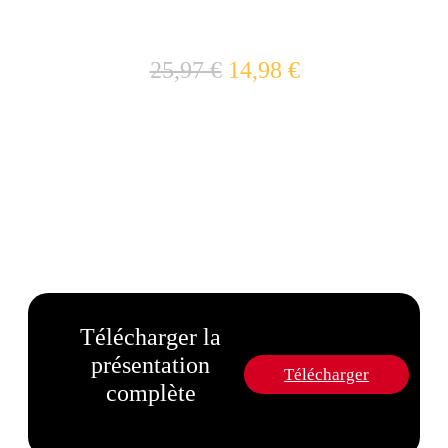
er
Votre 1
envoi : 2 volumes + 1 volume
gratuit pour
25,97 €
14,98 €
seulement !
(Plus 1,50 € de frais de port)
Télécharger la
présentation
Télécharger
complète