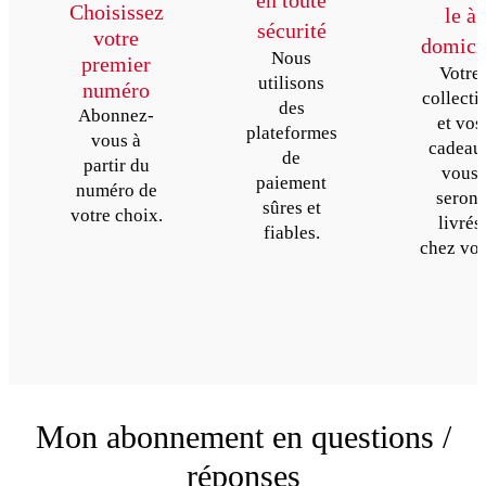
en toute
Choisissez
le à
sécurité
votre
domici
Nous
premier
Votre
utilisons
numéro
collecti
des
Abonnez-
et vos
plateformes
vous à
cadeau
de
partir du
vous
paiement
numéro de
seront
sûres et
votre choix.
livrés
fiables.
chez vou
Mon abonnement en questions /
réponses