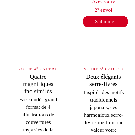
Avec votre
e
2
envoi
S'abonner
e
e
VOTRE 4
CADEAU
VOTRE 5
CADEAU
Quatre
Deux élégants
magnifiques
serre-livres
fac-similés
Inspirés des motifs
Fac-similés grand
traditionnels
format de 4
japonais, ces
illustrations de
harmonieux serre-
couvertures
livres mettront en
inspirées de la
valeur votre