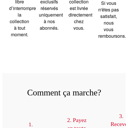
libre
exclusifs
collection
Si vous
d’interrompre
réservés
est livrée
n'êtes pas
la
uniquement
directement
satisfait,
collection
à nos
chez
nous
à tout
abonnés.
vous.
vous
moment.
remboursons.
Comment ça marche?
3.
2. Payez
Receve
1.