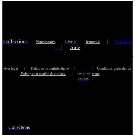
Collections
|
Contact
Nouveautés
Livres
Jeunesse
|
Aide
Avis légal
|
Politique de confidentialité
|
|
Conditions générales de
Gérer les
Politique en matière de cookies
|
vente
cookies
Collections