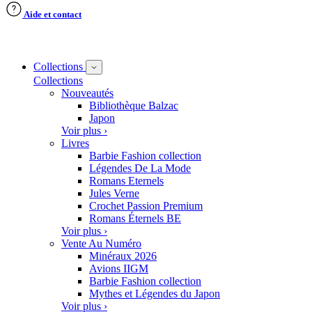
Aide et contact
Collections
Collections
Nouveautés
Bibliothèque Balzac
Japon
Voir plus ›
Livres
Barbie Fashion collection
Légendes De La Mode
Romans Eternels
Jules Verne
Crochet Passion Premium
Romans Éternels BE
Voir plus ›
Vente Au Numéro
Minéraux 2026
Avions IIGM
Barbie Fashion collection
Mythes et Légendes du Japon
Voir plus ›