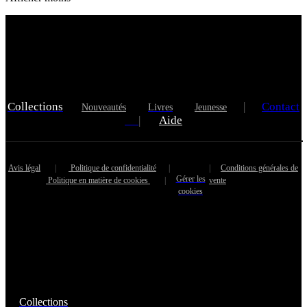
Collections
|
Contact
Nouveautés
Livres
Jeunesse
|
Aide
Avis légal
|
Politique de confidentialité
|
|
Conditions générales de
Gérer les
Politique en matière de cookies
|
vente
cookies
Collections