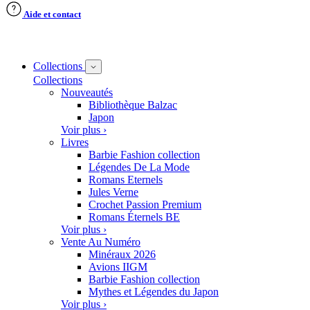
Aide et contact
Collections
Collections
Nouveautés
Bibliothèque Balzac
Japon
Voir plus ›
Livres
Barbie Fashion collection
Légendes De La Mode
Romans Eternels
Jules Verne
Crochet Passion Premium
Romans Éternels BE
Voir plus ›
Vente Au Numéro
Minéraux 2026
Avions IIGM
Barbie Fashion collection
Mythes et Légendes du Japon
Voir plus ›