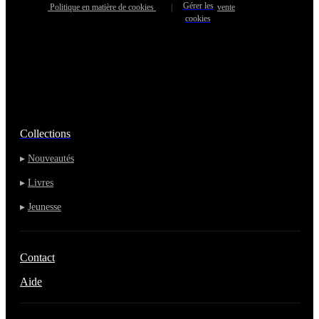
Gérer les
Politique en matière de cookies
|
vente
cookies
Collections
▸
Nouveautés
▸
Livres
▸
Jeunesse
Contact
Aide