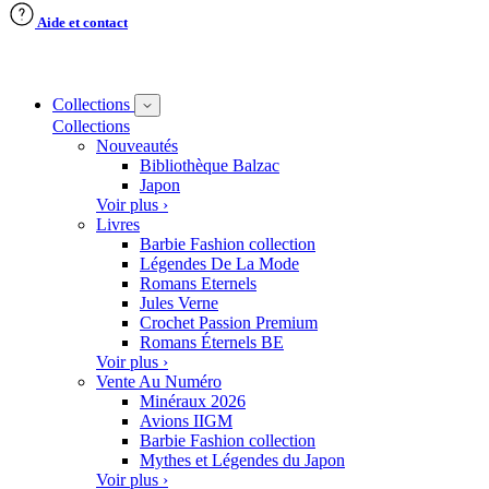
Aide et contact
Collections
Collections
Nouveautés
Bibliothèque Balzac
Japon
Voir plus ›
Livres
Barbie Fashion collection
Légendes De La Mode
Romans Eternels
Jules Verne
Crochet Passion Premium
Romans Éternels BE
Voir plus ›
Vente Au Numéro
Minéraux 2026
Avions IIGM
Barbie Fashion collection
Mythes et Légendes du Japon
Voir plus ›