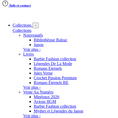
Aide et contact
Collections
Collections
Nouveautés
Bibliothèque Balzac
Japon
Voir plus ›
Livres
Barbie Fashion collection
Légendes De La Mode
Romans Eternels
Jules Verne
Crochet Passion Premium
Romans Éternels BE
Voir plus ›
Vente Au Numéro
Minéraux 2026
Avions IIGM
Barbie Fashion collection
Mythes et Légendes du Japon
Voir plus ›