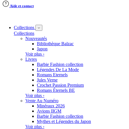
Aide et contact
Collections
Collections
Nouveautés
Bibliothèque Balzac
Japon
Voir plus ›
Livres
Barbie Fashion collection
Légendes De La Mode
Romans Eternels
Jules Verne
Crochet Passion Premium
Romans Éternels BE
Voir plus ›
Vente Au Numéro
Minéraux 2026
Avions IIGM
Barbie Fashion collection
Mythes et Légendes du Japon
Voir plus ›