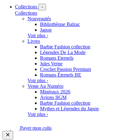
Collections
Collections
Nouveautés
Bibliothèque Balzac
Japon
Voir plus ›
Livres
Barbie Fashion collection
Légendes De La Mode
Romans Eternels
Jules Verne
Crochet Passion Premium
Romans Éternels BE
Voir plus ›
Vente Au Numéro
Minéraux 2026
Avions IIGM
Barbie Fashion collection
Mythes et Légendes du Japon
Voir plus ›
Payer mon colis