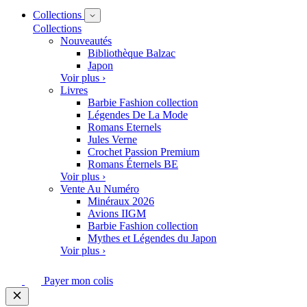
Collections
Collections
Nouveautés
Bibliothèque Balzac
Japon
Voir plus ›
Livres
Barbie Fashion collection
Légendes De La Mode
Romans Eternels
Jules Verne
Crochet Passion Premium
Romans Éternels BE
Voir plus ›
Vente Au Numéro
Minéraux 2026
Avions IIGM
Barbie Fashion collection
Mythes et Légendes du Japon
Voir plus ›
Payer mon colis