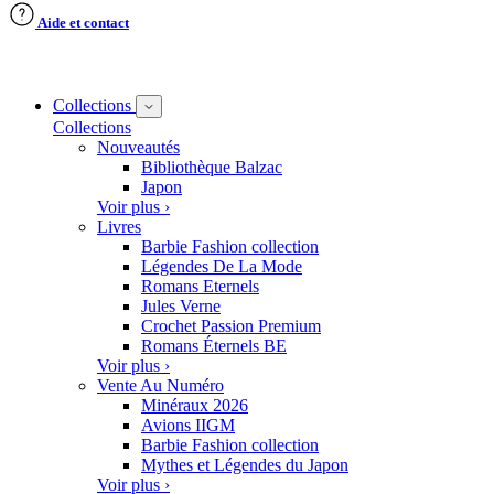
Aide et contact
Collections
Collections
Nouveautés
Bibliothèque Balzac
Japon
Voir plus ›
Livres
Barbie Fashion collection
Légendes De La Mode
Romans Eternels
Jules Verne
Crochet Passion Premium
Romans Éternels BE
Voir plus ›
Vente Au Numéro
Minéraux 2026
Avions IIGM
Barbie Fashion collection
Mythes et Légendes du Japon
Voir plus ›