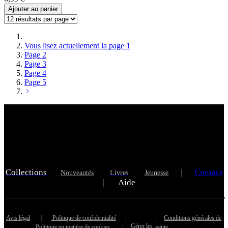
Ajouter au panier
Vous lisez actuellement la page
1
Page
2
Page
3
Page
4
Page
5
Collections
|
Contact
Nouveautés
Livres
Jeunesse
|
Aide
Avis légal
|
Politique de confidentialité
|
|
Conditions générales de
Gérer les
Politique en matière de cookies
|
vente