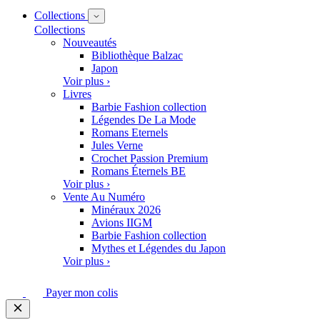
Collections
Collections
Nouveautés
Bibliothèque Balzac
Japon
Voir plus ›
Livres
Barbie Fashion collection
Légendes De La Mode
Romans Eternels
Jules Verne
Crochet Passion Premium
Romans Éternels BE
Voir plus ›
Vente Au Numéro
Minéraux 2026
Avions IIGM
Barbie Fashion collection
Mythes et Légendes du Japon
Voir plus ›
Payer mon colis