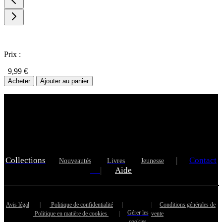
Prix :
9,99 €
Acheter
Ajouter au panier
Collections
|
Contact
Nouveautés
Livres
Jeunesse
|
Aide
Avis légal
|
Politique de confidentialité
|
|
Conditions générales de
Gérer les
Politique en matière de cookies
|
vente
cookies