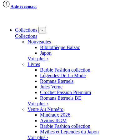
Aide et contact
Collections
Collections
Nouveautés
Bibliothèque Balzac
Japon
Voir plus ›
Livres
Barbie Fashion collection
Légendes De La Mode
Romans Eternels
Jules Verne
Crochet Passion Premium
Romans Éternels BE
Voir plus ›
Vente Au Numéro
Minéraux 2026
Avions IIGM
Barbie Fashion collection
Mythes et Légendes du Japon
Voir plus ›