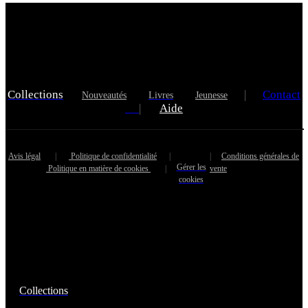
Collections
|
Contact
Nouveautés
Livres
Jeunesse
|
Aide
Avis légal
|
Politique de confidentialité
|
|
Conditions générales de
Gérer les
Politique en matière de cookies
|
vente
cookies
Collections