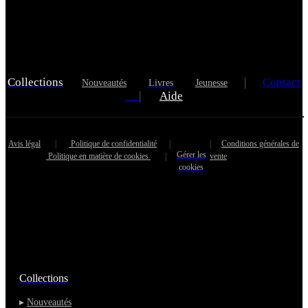
Collections
|
Contact
Nouveautés
Livres
Jeunesse
|
Aide
Avis légal
|
Politique de confidentialité
|
|
Conditions générales de
Gérer les
Politique en matière de cookies
|
vente
cookies
Collections
▸
Nouveautés