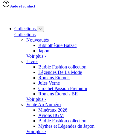
Aide et contact
Collections
Collections
Nouveautés
Bibliothèque Balzac
Japon
Voir plus ›
Livres
Barbie Fashion collection
Légendes De La Mode
Romans Eternels
Jules Verne
Crochet Passion Premium
Romans Éternels BE
Voir plus ›
Vente Au Numéro
Minéraux 2026
Avions IIGM
Barbie Fashion collection
Mythes et Légendes du Japon
Voir plus ›