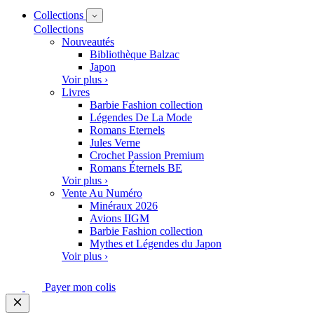
Collections
Collections
Nouveautés
Bibliothèque Balzac
Japon
Voir plus ›
Livres
Barbie Fashion collection
Légendes De La Mode
Romans Eternels
Jules Verne
Crochet Passion Premium
Romans Éternels BE
Voir plus ›
Vente Au Numéro
Minéraux 2026
Avions IIGM
Barbie Fashion collection
Mythes et Légendes du Japon
Voir plus ›
Payer mon colis