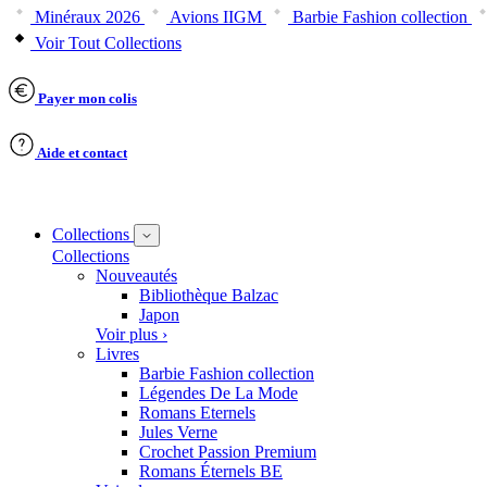
Minéraux 2026
Avions IIGM
Barbie Fashion collection
Voir Tout Collections
Payer mon colis
Aide et contact
Collections
Collections
Nouveautés
Bibliothèque Balzac
Japon
Voir plus ›
Livres
Barbie Fashion collection
Légendes De La Mode
Romans Eternels
Jules Verne
Crochet Passion Premium
Romans Éternels BE