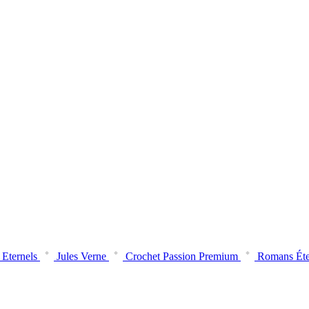
ous dès maintenant!
vous dès aujourd’hui!
ous dès maintenant!
vous dès aujourd’hui!
Eternels
Jules Verne
Crochet Passion Premium
Romans Éte