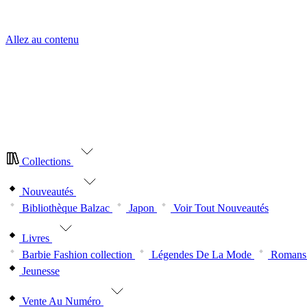
Allez au contenu
NOUVEAUTÉ
| La nouvelle collection Japon est arrivée.
Abonnez-v
NOUVEAUTÉ
| La nouvelle collection Balzac est arrivée.
Abonnez-
NOUVEAUTÉ
| La nouvelle collection Japon est arrivée.
Abonnez-v
NOUVEAUTÉ
| La nouvelle collection Balzac est arrivée.
Abonnez-
Collections
Nouveautés
Bibliothèque Balzac
Japon
Voir Tout Nouveautés
Livres
Barbie Fashion collection
Légendes De La Mode
Romans 
Jeunesse
Vente Au Numéro