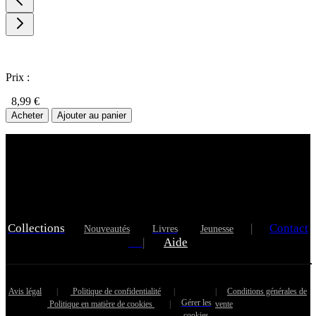
Prix :
8,99 €
Acheter
Ajouter au panier
Collections
|
Contact
Nouveautés
Livres
Jeunesse
|
Aide
Avis légal
|
Politique de confidentialité
|
|
Conditions générales de
Gérer les
Politique en matière de cookies
|
vente
cookies