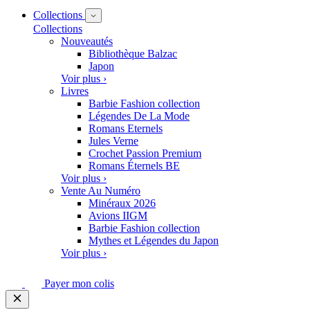
Collections
Collections
Nouveautés
Bibliothèque Balzac
Japon
Voir plus ›
Livres
Barbie Fashion collection
Légendes De La Mode
Romans Eternels
Jules Verne
Crochet Passion Premium
Romans Éternels BE
Voir plus ›
Vente Au Numéro
Minéraux 2026
Avions IIGM
Barbie Fashion collection
Mythes et Légendes du Japon
Voir plus ›
Payer mon colis