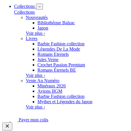
Collections
Collections
Nouveautés
Bibliothèque Balzac
Japon
Voir plus ›
Livres
Barbie Fashion collection
Légendes De La Mode
Romans Eternels
Jules Verne
Crochet Passion Premium
Romans Éternels BE
Voir plus ›
Vente Au Numéro
Minéraux 2026
Avions IIGM
Barbie Fashion collection
Mythes et Légendes du Japon
Voir plus ›
Payer mon colis