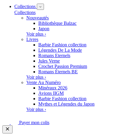
Collections
Collections
Nouveautés
Bibliothèque Balzac
Japon
Voir plus ›
Livres
Barbie Fashion collection
Légendes De La Mode
Romans Eternels
Jules Verne
Crochet Passion Premium
Romans Éternels BE
Voir plus ›
Vente Au Numéro
Minéraux 2026
Avions IIGM
Barbie Fashion collection
Mythes et Légendes du Japon
Voir plus ›
Payer mon colis