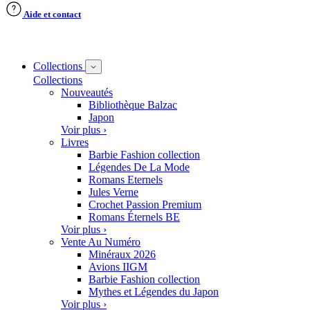
Aide et contact
Collections
Collections
Nouveautés
Bibliothèque Balzac
Japon
Voir plus ›
Livres
Barbie Fashion collection
Légendes De La Mode
Romans Eternels
Jules Verne
Crochet Passion Premium
Romans Éternels BE
Voir plus ›
Vente Au Numéro
Minéraux 2026
Avions IIGM
Barbie Fashion collection
Mythes et Légendes du Japon
Voir plus ›