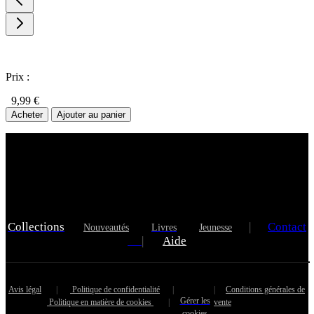
Prix :
9,99 €
Acheter
Ajouter au panier
Collections
|
Contact
Nouveautés
Livres
Jeunesse
|
Aide
Avis légal
|
Politique de confidentialité
|
|
Conditions générales de
Gérer les
Politique en matière de cookies
|
vente
cookies