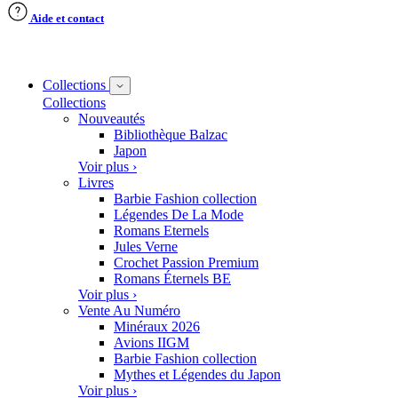
Aide et contact
Collections
Collections
Nouveautés
Bibliothèque Balzac
Japon
Voir plus ›
Livres
Barbie Fashion collection
Légendes De La Mode
Romans Eternels
Jules Verne
Crochet Passion Premium
Romans Éternels BE
Voir plus ›
Vente Au Numéro
Minéraux 2026
Avions IIGM
Barbie Fashion collection
Mythes et Légendes du Japon
Voir plus ›