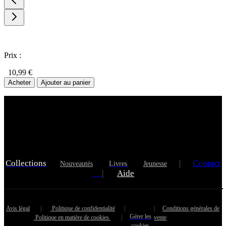
Prix :
10,99 €
Acheter
Ajouter au panier
Collections
|
Contact
Nouveautés
Livres
Jeunesse
|
Aide
Avis légal
|
Politique de confidentialité
|
|
Conditions générales de
Gérer les
Politique en matière de cookies
|
vente
cookies