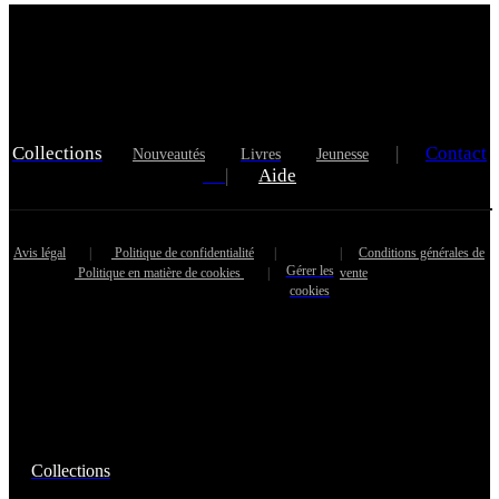
Collections
|
Contact
Nouveautés
Livres
Jeunesse
|
Aide
Avis légal
|
Politique de confidentialité
|
|
Conditions générales de
Gérer les
Politique en matière de cookies
|
vente
cookies
Collections