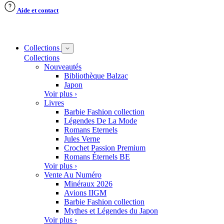
Aide et contact
Collections
Collections
Nouveautés
Bibliothèque Balzac
Japon
Voir plus ›
Livres
Barbie Fashion collection
Légendes De La Mode
Romans Eternels
Jules Verne
Crochet Passion Premium
Romans Éternels BE
Voir plus ›
Vente Au Numéro
Minéraux 2026
Avions IIGM
Barbie Fashion collection
Mythes et Légendes du Japon
Voir plus ›