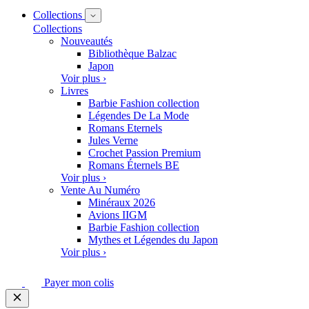
Collections
Collections
Nouveautés
Bibliothèque Balzac
Japon
Voir plus ›
Livres
Barbie Fashion collection
Légendes De La Mode
Romans Eternels
Jules Verne
Crochet Passion Premium
Romans Éternels BE
Voir plus ›
Vente Au Numéro
Minéraux 2026
Avions IIGM
Barbie Fashion collection
Mythes et Légendes du Japon
Voir plus ›
Payer mon colis