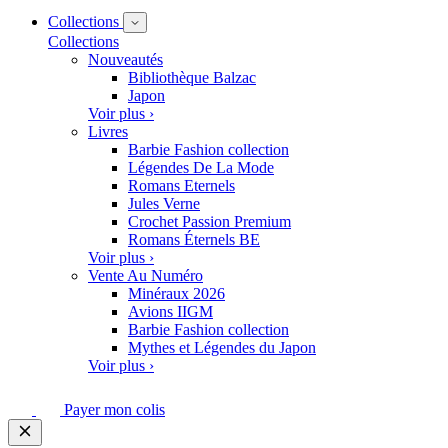
Collections
Collections
Nouveautés
Bibliothèque Balzac
Japon
Voir plus ›
Livres
Barbie Fashion collection
Légendes De La Mode
Romans Eternels
Jules Verne
Crochet Passion Premium
Romans Éternels BE
Voir plus ›
Vente Au Numéro
Minéraux 2026
Avions IIGM
Barbie Fashion collection
Mythes et Légendes du Japon
Voir plus ›
Payer mon colis