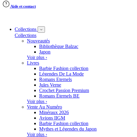
Aide et contact
Collections
Collections
Nouveautés
Bibliothèque Balzac
Japon
Voir plus ›
Livres
Barbie Fashion collection
Légendes De La Mode
Romans Eternels
Jules Verne
Crochet Passion Premium
Romans Éternels BE
Voir plus ›
Vente Au Numéro
Minéraux 2026
Avions IIGM
Barbie Fashion collection
Mythes et Légendes du Japon
Voir plus ›