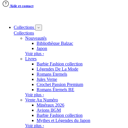
Aide et contact
Collections
Collections
Nouveautés
Bibliothèque Balzac
Japon
Voir plus ›
Livres
Barbie Fashion collection
Légendes De La Mode
Romans Eternels
Jules Verne
Crochet Passion Premium
Romans Éternels BE
Voir plus ›
Vente Au Numéro
Minéraux 2026
Avions IIGM
Barbie Fashion collection
Mythes et Légendes du Japon
Voir plus ›