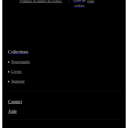
Gérer les
Politique en matière de cookies
|
vente
cookies
Collections
▸
Nouveautés
▸
Livres
▸
Jeunesse
Contact
Aide