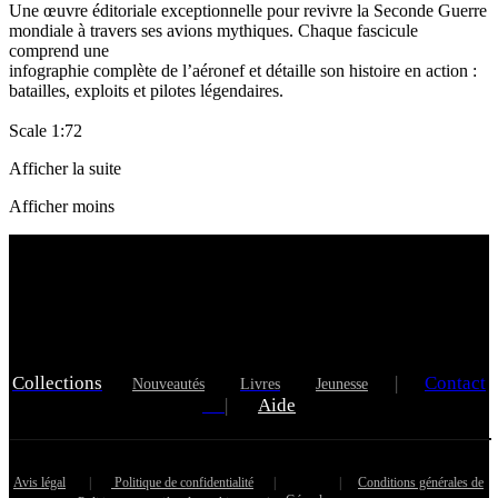
Une œuvre éditoriale exceptionnelle pour revivre la Seconde Guerre
mondiale à travers ses avions mythiques. Chaque fascicule
comprend une
infographie complète de l’aéronef et détaille son histoire en action :
batailles, exploits et pilotes légendaires.
Scale 1:72
Afficher la suite
Afficher moins
Collections
|
Contact
Nouveautés
Livres
Jeunesse
|
Aide
Avis légal
|
Politique de confidentialité
|
|
Conditions générales de