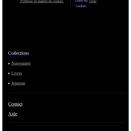
Gérer les
Politique en matière de cookies
|
vente
cookies
Collections
▸
Nouveautés
▸
Livres
▸
Jeunesse
Contact
Aide