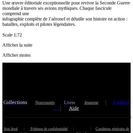
Une œuvre éditoriale exceptionnelle pour revivre la Seconde Guerre
mondiale à travers ses avions mythiques. Chaque fascicule
comprend une
infographie complète de l’aéronef et détaille son histoire en action :
batailles, exploits et pilotes légendaires.
Scale 1:72
Afficher la suite
Afficher moins
Collections
|
Contact
Nouveautés
Livres
Jeunesse
|
Aide
Avis légal
|
Politique de confidentialité
|
|
Conditions générales de