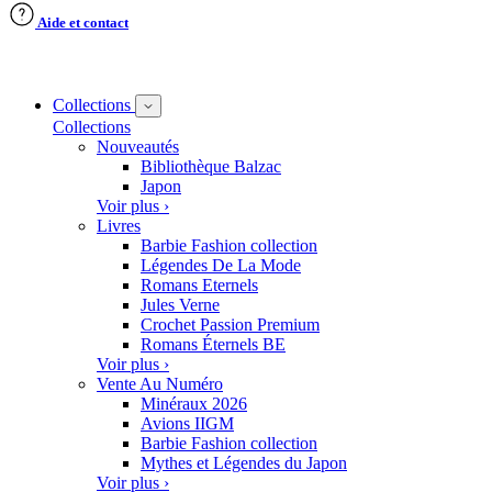
Aide et contact
Collections
Collections
Nouveautés
Bibliothèque Balzac
Japon
Voir plus ›
Livres
Barbie Fashion collection
Légendes De La Mode
Romans Eternels
Jules Verne
Crochet Passion Premium
Romans Éternels BE
Voir plus ›
Vente Au Numéro
Minéraux 2026
Avions IIGM
Barbie Fashion collection
Mythes et Légendes du Japon
Voir plus ›