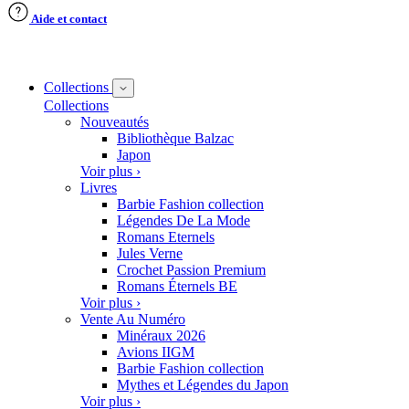
Aide et contact
Collections
Collections
Nouveautés
Bibliothèque Balzac
Japon
Voir plus ›
Livres
Barbie Fashion collection
Légendes De La Mode
Romans Eternels
Jules Verne
Crochet Passion Premium
Romans Éternels BE
Voir plus ›
Vente Au Numéro
Minéraux 2026
Avions IIGM
Barbie Fashion collection
Mythes et Légendes du Japon
Voir plus ›