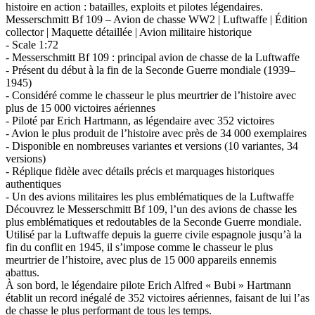
histoire en action : batailles, exploits et pilotes légendaires.
Messerschmitt Bf 109 – Avion de chasse WW2 | Luftwaffe | Édition
collector | Maquette détaillée | Avion militaire historique
- Scale 1:72
- Messerschmitt Bf 109 : principal avion de chasse de la Luftwaffe
- Présent du début à la fin de la Seconde Guerre mondiale (1939–
1945)
- Considéré comme le chasseur le plus meurtrier de l’histoire avec
plus de 15 000 victoires aériennes
- Piloté par Erich Hartmann, as légendaire avec 352 victoires
- Avion le plus produit de l’histoire avec près de 34 000 exemplaires
- Disponible en nombreuses variantes et versions (10 variantes, 34
versions)
- Réplique fidèle avec détails précis et marquages historiques
authentiques
- Un des avions militaires les plus emblématiques de la Luftwaffe
Découvrez le Messerschmitt Bf 109, l’un des avions de chasse les
plus emblématiques et redoutables de la Seconde Guerre mondiale.
Utilisé par la Luftwaffe depuis la guerre civile espagnole jusqu’à la
fin du conflit en 1945, il s’impose comme le chasseur le plus
meurtrier de l’histoire, avec plus de 15 000 appareils ennemis
abattus.
À son bord, le légendaire pilote Erich Alfred « Bubi » Hartmann
établit un record inégalé de 352 victoires aériennes, faisant de lui l’as
de chasse le plus performant de tous les temps.